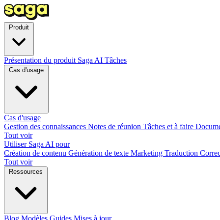
Produit
Présentation du produit
Saga AI
Tâches
Cas d'usage
Cas d'usage
Gestion des connaissances
Notes de réunion
Tâches et à faire
Docume
Tout voir
Utiliser Saga AI pour
Création de contenu
Génération de texte
Marketing
Traduction
Correc
Tout voir
Ressources
Blog
Modèles
Guides
Mises à jour