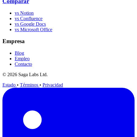
Comparar
vs Notion
vs Confluence
vs Google Docs
vs Microsoft Office
Empresa
Blog
Empleo
Contacto
© 2026 Saga Labs Ltd.
Estado
•
Términos
•
Privacidad