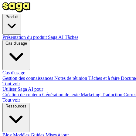
Produit
Présentation du produit
Saga AI
Tâches
Cas d'usage
Cas d'usage
Gestion des connaissances
Notes de réunion
Tâches et à faire
Docume
Tout voir
Utiliser Saga AI pour
Création de contenu
Génération de texte
Marketing
Traduction
Correc
Tout voir
Ressources
Blog
Modèles
Guides
Mises à jour