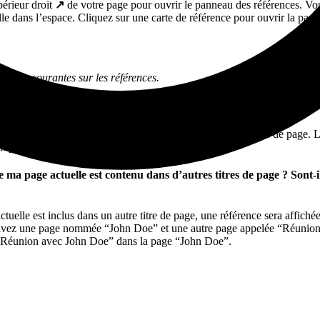
érieur droit
↗️
de votre page pour ouvrir le panneau des références. Vou
lle dans l’espace. Cliquez sur une carte de référence pour ouvrir la page
stions courantes sur les références.
s si je change le titre d’une page ?
e page, les références seront recalculées pour le nouveau titre de page. 
nt pas affichées.
e de ma page actuelle est contenu dans d’autres titres de page ? Sont-
actuelle est inclus dans un autre titre de page, une référence sera affichée
s avez une page nommée “John Doe” et une autre page appelée “Réunio
 “Réunion avec John Doe” dans la page “John Doe”.