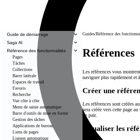
Guides
/
Référence des fonctionna
Guide de démarrage
Saga AI
Références
Référence des fonctionnalités
Pages
Tâches
Collections
Les références vous montrent 
Barre latérale
naviguer plus rapidement et 
Espaces de travail
Favoris
Créer une référe
Recherche
Vue côte à côte
Les références sont créées a
Menu de saisie automatique
sera créée vers cette page au 
Barre d'outils de mise en forme
de pair.
Gestion des tâches
Applications de bureau
Visualiser les réf
Liens de pages
Liaison automatique