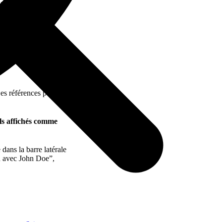
s verrez une liste de
 référencée.
Les références pour
ils affichés comme
 dans la barre latérale
n avec John Doe”,