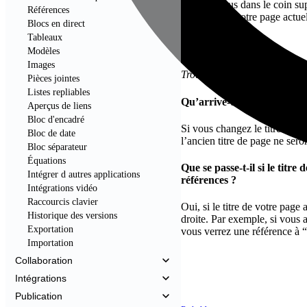
Rendez-vous dans le coin sup
Références
références à votre page actue
Blocs en direct
Tableaux
FAQ
Modèles
Images
Trouvez des réponses aux que
Pièces jointes
Listes repliables
Qu’arrive-t-il aux référence
Aperçus de liens
Bloc d'encadré
Si vous changez le titre d’un
Bloc de date
l’ancien titre de page ne sero
Bloc séparateur
Équations
Que se passe-t-il si le titr
Intégrer d autres applications
références ?
Intégrations vidéo
Raccourcis clavier
Oui, si le titre de votre page 
Historique des versions
droite. Par exemple, si vou
Exportation
vous verrez une référence à
Importation
Collaboration
Intégrations
Publication