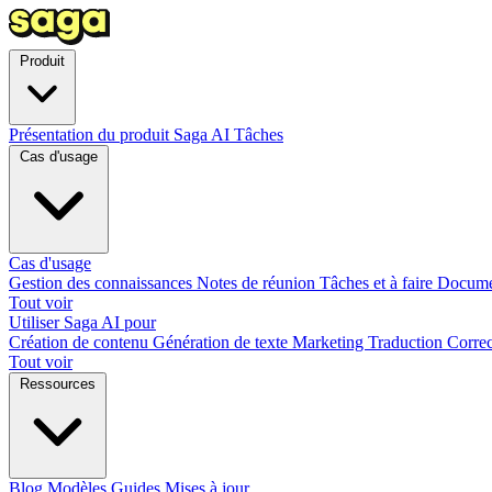
Produit
Présentation du produit
Saga AI
Tâches
Cas d'usage
Cas d'usage
Gestion des connaissances
Notes de réunion
Tâches et à faire
Docume
Tout voir
Utiliser Saga AI pour
Création de contenu
Génération de texte
Marketing
Traduction
Correc
Tout voir
Ressources
Blog
Modèles
Guides
Mises à jour