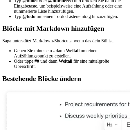
Typ
@bullet
oder
@numbered
und drücken Sie dann die
Eingabetaste, um beispielsweise eine Aufzählung oder eine
nummerierte Liste hinzuzufügen.
Typ
@todo
um einen To-do-Listeneintrag hinzuzufügen.
Blöcke mit Markdown hinzufügen
Saga unterstützt Markdown-Shortcuts, wenn das dein Stil ist.
Geben Sie minus ein
-
dann
Weltall
um einen
Aufzählungspunkt zu erstellen.
Oder tippe
##
und dann
Weltall
für eine mittelgroße
Überschrift.
Bestehende Blöcke ändern