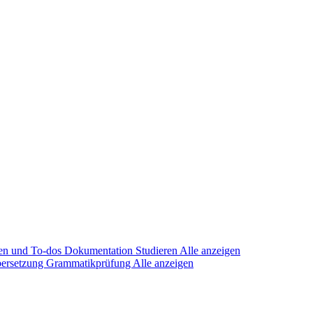
en und To-dos
Dokumentation
Studieren
Alle anzeigen
ersetzung
Grammatikprüfung
Alle anzeigen