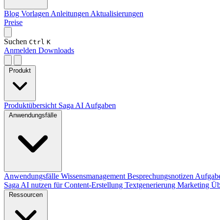
Blog
Vorlagen
Anleitungen
Aktualisierungen
Preise
Suchen
Ctrl
K
Anmelden
Downloads
Produkt
Produktübersicht
Saga AI
Aufgaben
Anwendungsfälle
Anwendungsfälle
Wissensmanagement
Besprechungsnotizen
Aufgab
Saga AI nutzen für
Content-Erstellung
Textgenerierung
Marketing
Üb
Ressourcen