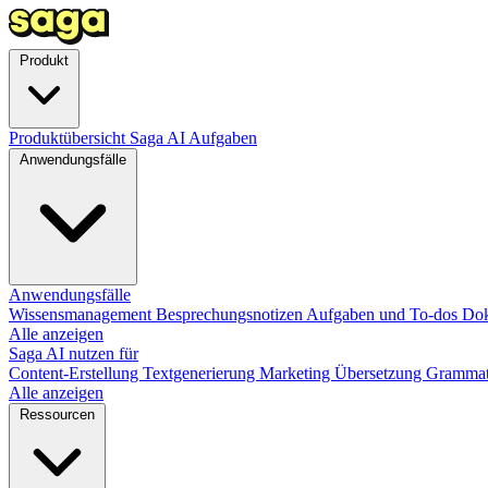
Produkt
Produktübersicht
Saga AI
Aufgaben
Anwendungsfälle
Anwendungsfälle
Wissensmanagement
Besprechungsnotizen
Aufgaben und To-dos
Dok
Alle anzeigen
Saga AI nutzen für
Content-Erstellung
Textgenerierung
Marketing
Übersetzung
Grammat
Alle anzeigen
Ressourcen