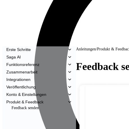
Anleitungen
/
Produkt & Feedbac
Erste Schritte
Saga AI
Feedback s
Funktionsreferenz
Zusammenarbeit
Integrationen
Veröffentlichung
Konto & Einstellungen
Produkt & Feedback
Feedback senden