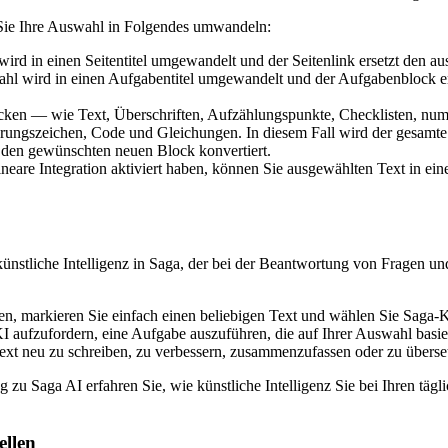
Sie Ihre Auswahl in Folgendes umwandeln:
rd in einen Seitentitel umgewandelt und der Seitenlink ersetzt den a
 wird in einen Aufgabentitel umgewandelt und der Aufgabenblock er
ken — wie Text, Überschriften, Aufzählungspunkte, Checklisten, numm
rungszeichen, Code und Gleichungen. In diesem Fall wird der gesamte
n den gewünschten neuen Block konvertiert.
neare Integration aktiviert haben, können Sie ausgewählten Text in ein
r künstliche Intelligenz in Saga, der bei der Beantwortung von Fragen
, markieren Sie einfach einen beliebigen Text und wählen Sie Saga-K
I aufzufordern, eine Aufgabe auszuführen, die auf Ihrer Auswahl basie
 Text neu zu schreiben, zu verbessern, zusammenzufassen oder zu überse
g zu Saga AI erfahren Sie, wie künstliche Intelligenz Sie bei Ihren tägl
ellen