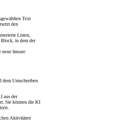
usgewählten Text
setzt den
erierte Listen,
 Block, in dem der
e neue lineare
 und dem Umschreiben
I aus der
rt. Sie können die KI
tzen.
ichen Aktivitäten