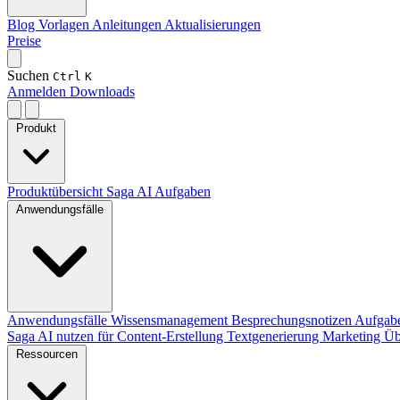
Blog
Vorlagen
Anleitungen
Aktualisierungen
Preise
Suchen
Ctrl
K
Anmelden
Downloads
Produkt
Produktübersicht
Saga AI
Aufgaben
Anwendungsfälle
Anwendungsfälle
Wissensmanagement
Besprechungsnotizen
Aufgab
Saga AI nutzen für
Content-Erstellung
Textgenerierung
Marketing
Üb
Ressourcen