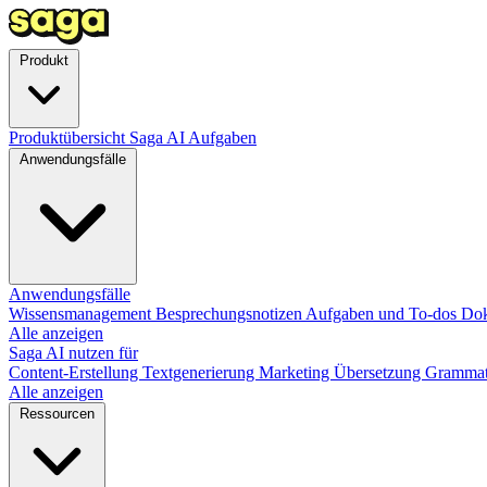
Produkt
Produktübersicht
Saga AI
Aufgaben
Anwendungsfälle
Anwendungsfälle
Wissensmanagement
Besprechungsnotizen
Aufgaben und To-dos
Dok
Alle anzeigen
Saga AI nutzen für
Content-Erstellung
Textgenerierung
Marketing
Übersetzung
Grammat
Alle anzeigen
Ressourcen