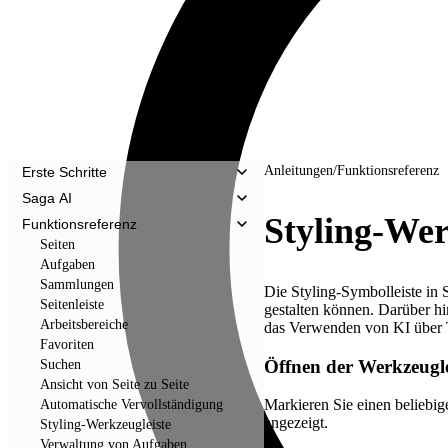
Anleitungen
/
Funktionsreferenz
Erste Schritte
Saga AI
Styling-Wer
Funktionsreferenz
Seiten
Aufgaben
Sammlungen
Die Styling-Symbolleiste in S
Seitenleiste
gestalten können. Darüber h
Arbeitsbereiche
das Verwenden von KI über 
Favoriten
Öffnen der Werkzeugle
Suchen
Ansicht von Seite zu Seite
Markieren Sie einen beliebi
Automatische Vervollständigung
angezeigt.
Styling-Werkzeugleiste
Verwaltung von Aufgaben