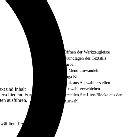
Öffnen der Werkzeugleiste
Grundlagen des Textstils
Farben
In Menü umwandeln
Saga KI
Link aus Auswahl erstellen
ext und Inhalt
Auswahl verschieben
verschiedene Formate,
Erstellen Sie Live-Blöcke aus der
en ausführen.
Auswahl
ewählten Text