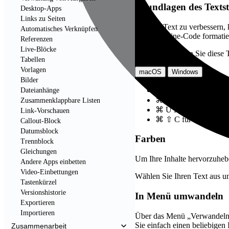
Grundlagen des Textst
Desktop-Apps
Links zu Seiten
Um den Text zu verbessern, k
Automatisches Verknüpfen
oder als Inline-Code formatie
Referenzen
Live-Blöcke
Alternativ können Sie diese
Tabellen
Vorlagen
macOS
Windows
Bilder
⌘
B
für Fett
Dateianhänge
⌘
I
für Kursivschrift
Zusammenklappbare Listen
⌘
U
für Unterstreich
Link-Vorschauen
⌘
⇧
C
für Inline-Cod
Callout-Block
Datumsblock
Farben
Trennblock
Gleichungen
Um Ihre Inhalte hervorzuheb
Andere Apps einbetten
Video-Einbettungen
Wählen Sie Ihren Text aus u
Tastenkürzel
Versionshistorie
In Menü umwandeln
Exportieren
Importieren
Über das Menü „Verwandeln 
Sie einfach einen beliebigen 
Zusammenarbeit