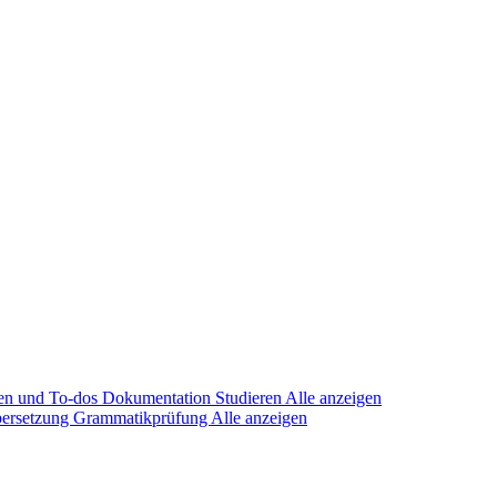
en und To-dos
Dokumentation
Studieren
Alle anzeigen
ersetzung
Grammatikprüfung
Alle anzeigen