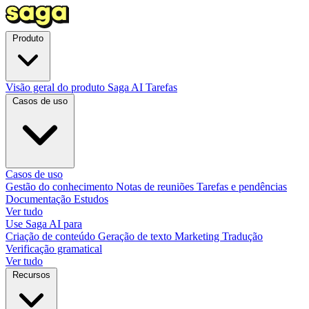
Produto
Visão geral do produto
Saga AI
Tarefas
Casos de uso
Casos de uso
Gestão do conhecimento
Notas de reuniões
Tarefas e pendências
Documentação
Estudos
Ver tudo
Use Saga AI para
Criação de conteúdo
Geração de texto
Marketing
Tradução
Verificação gramatical
Ver tudo
Recursos