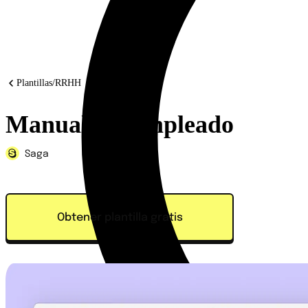
Plantillas
/
RRHH
Manual del empleado
Saga
Obtener plantilla gratis