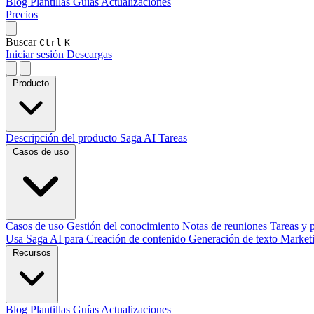
Blog
Plantillas
Guías
Actualizaciones
Precios
Buscar
Ctrl
K
Iniciar sesión
Descargas
Producto
Descripción del producto
Saga AI
Tareas
Casos de uso
Casos de uso
Gestión del conocimiento
Notas de reuniones
Tareas y 
Usa Saga AI para
Creación de contenido
Generación de texto
Market
Recursos
Blog
Plantillas
Guías
Actualizaciones