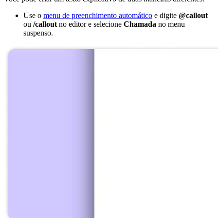
Use o
menu de preenchimento automático
e digite
@callout
ou
/callout
no editor e selecione
Chamada
no menu
suspenso.