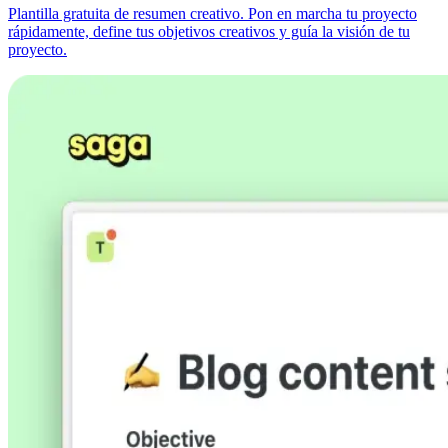
Plantilla gratuita de resumen creativo. Pon en marcha tu proyecto
rápidamente, define tus objetivos creativos y guía la visión de tu
proyecto.