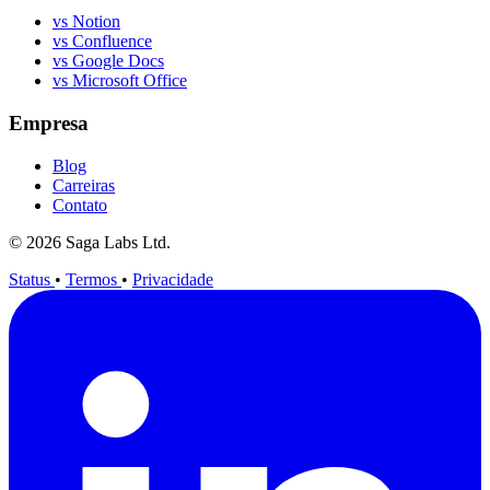
vs Notion
vs Confluence
vs Google Docs
vs Microsoft Office
Empresa
Blog
Carreiras
Contato
© 2026 Saga Labs Ltd.
Status
•
Termos
•
Privacidade