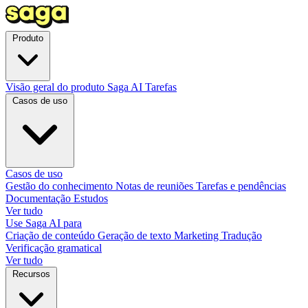
Produto
Visão geral do produto
Saga AI
Tarefas
Casos de uso
Casos de uso
Gestão do conhecimento
Notas de reuniões
Tarefas e pendências
Documentação
Estudos
Ver tudo
Use Saga AI para
Criação de conteúdo
Geração de texto
Marketing
Tradução
Verificação gramatical
Ver tudo
Recursos