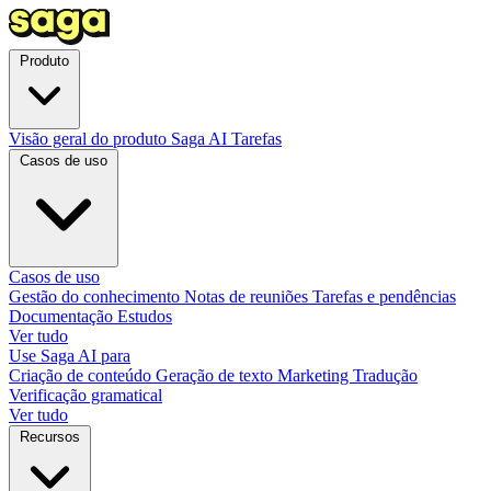
Produto
Visão geral do produto
Saga AI
Tarefas
Casos de uso
Casos de uso
Gestão do conhecimento
Notas de reuniões
Tarefas e pendências
Documentação
Estudos
Ver tudo
Use Saga AI para
Criação de conteúdo
Geração de texto
Marketing
Tradução
Verificação gramatical
Ver tudo
Recursos