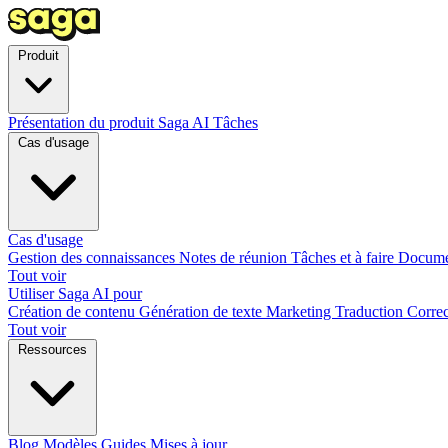
Produit
Présentation du produit
Saga AI
Tâches
Cas d'usage
Cas d'usage
Gestion des connaissances
Notes de réunion
Tâches et à faire
Docume
Tout voir
Utiliser Saga AI pour
Création de contenu
Génération de texte
Marketing
Traduction
Correc
Tout voir
Ressources
Blog
Modèles
Guides
Mises à jour