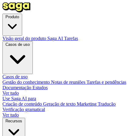
Produto
Visão geral do produto
Saga AI
Tarefas
Casos de uso
Casos de uso
Gestão do conhecimento
Notas de reuniões
Tarefas e pendências
Documentação
Estudos
Ver tudo
Use Saga AI para
Criação de conteúdo
Geração de texto
Marketing
Tradução
Verificação gramatical
Ver tudo
Recursos