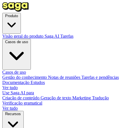
Produto
Visão geral do produto
Saga AI
Tarefas
Casos de uso
Casos de uso
Gestão do conhecimento
Notas de reuniões
Tarefas e pendências
Documentação
Estudos
Ver tudo
Use Saga AI para
Criação de conteúdo
Geração de texto
Marketing
Tradução
Verificação gramatical
Ver tudo
Recursos