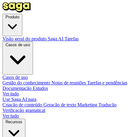
Produto
Visão geral do produto
Saga AI
Tarefas
Casos de uso
Casos de uso
Gestão do conhecimento
Notas de reuniões
Tarefas e pendências
Documentação
Estudos
Ver tudo
Use Saga AI para
Criação de conteúdo
Geração de texto
Marketing
Tradução
Verificação gramatical
Ver tudo
Recursos