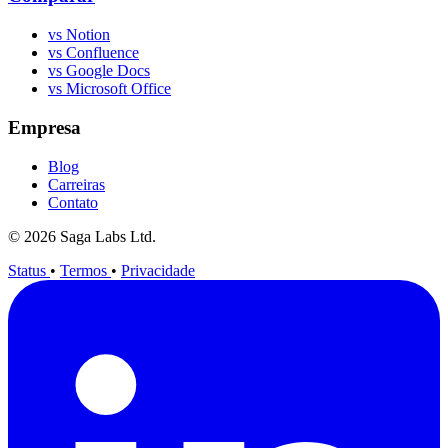
vs Notion
vs Confluence
vs Google Docs
vs Microsoft Office
Empresa
Blog
Carreiras
Contato
© 2026 Saga Labs Ltd.
Status
•
Termos
•
Privacidade