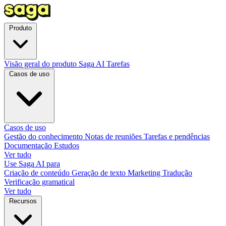
Produto
Visão geral do produto
Saga AI
Tarefas
Casos de uso
Casos de uso
Gestão do conhecimento
Notas de reuniões
Tarefas e pendências
Documentação
Estudos
Ver tudo
Use Saga AI para
Criação de conteúdo
Geração de texto
Marketing
Tradução
Verificação gramatical
Ver tudo
Recursos