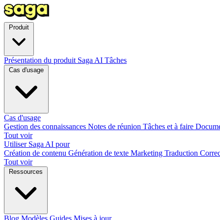
Produit
Présentation du produit
Saga AI
Tâches
Cas d'usage
Cas d'usage
Gestion des connaissances
Notes de réunion
Tâches et à faire
Docume
Tout voir
Utiliser Saga AI pour
Création de contenu
Génération de texte
Marketing
Traduction
Correc
Tout voir
Ressources
Blog
Modèles
Guides
Mises à jour