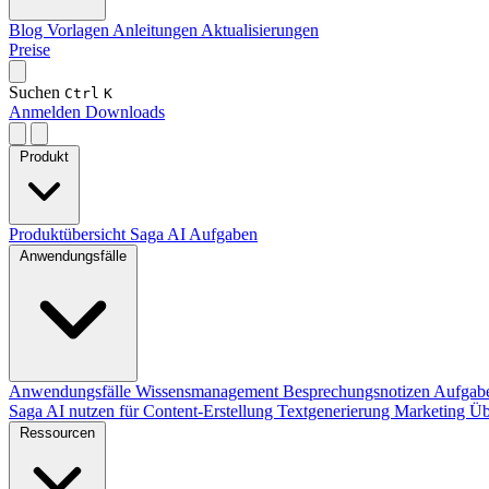
Blog
Vorlagen
Anleitungen
Aktualisierungen
Preise
Suchen
Ctrl
K
Anmelden
Downloads
Produkt
Produktübersicht
Saga AI
Aufgaben
Anwendungsfälle
Anwendungsfälle
Wissensmanagement
Besprechungsnotizen
Aufgab
Saga AI nutzen für
Content-Erstellung
Textgenerierung
Marketing
Üb
Ressourcen