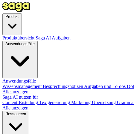
Produkt
Produktübersicht
Saga AI
Aufgaben
Anwendungsfälle
Anwendungsfälle
Wissensmanagement
Besprechungsnotizen
Aufgaben und To-dos
Dok
Alle anzeigen
Saga AI nutzen für
Content-Erstellung
Textgenerierung
Marketing
Übersetzung
Grammat
Alle anzeigen
Ressourcen