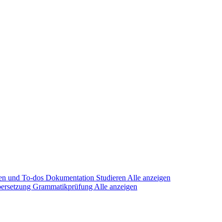
en und To-dos
Dokumentation
Studieren
Alle anzeigen
ersetzung
Grammatikprüfung
Alle anzeigen