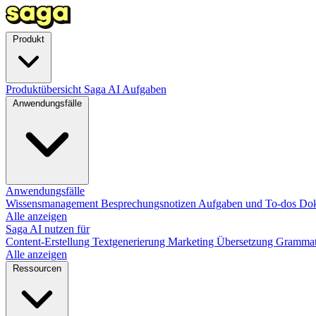
Produkt
Produktübersicht
Saga AI
Aufgaben
Anwendungsfälle
Anwendungsfälle
Wissensmanagement
Besprechungsnotizen
Aufgaben und To-dos
Dok
Alle anzeigen
Saga AI nutzen für
Content-Erstellung
Textgenerierung
Marketing
Übersetzung
Grammat
Alle anzeigen
Ressourcen