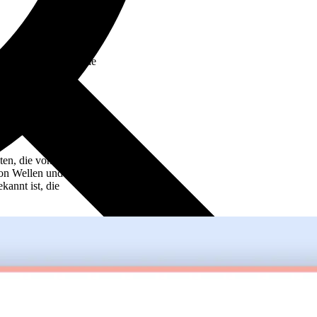
le loslegen, indem Sie
keln.
eaufforderungen
zum jeweiligen Thema
ten, die von
von Wellen und
kannt ist, die