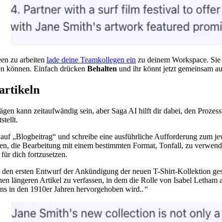
en zu arbeiten
lade deine Teamkollegen ein
zu deinem Workspace. Sie
en können. Einfach drücken
Behalten
und ihr könnt jetzt gemeinsam auf
artikeln
gen kann zeitaufwändig sein, aber Saga AI hilft dir dabei, den Prozes
stellt.
auf „Blogbeitrag“ und schreibe eine ausführliche Aufforderung zum j
tten, die Bearbeitung mit einem bestimmten Format, Tonfall, zu verwen
ür dich fortzusetzen.
 den ersten Entwurf der Ankündigung der neuen T-Shirt-Kollektion ge
inen längeren Artikel zu verfassen, in dem die Rolle von Isabel Letham a
ens in den 1910er Jahren hervorgehoben wird.
.“