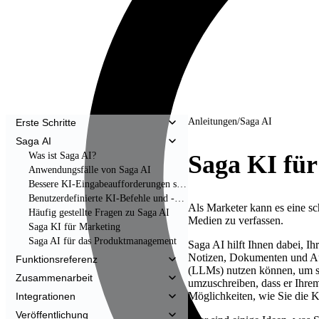
Anleitungen
/
Saga AI
Erste Schritte
Saga AI
Saga KI fü
Was ist Saga AI?
Anwendungsfälle von Saga AI
Bessere KI-Eingabeaufforderungen schreiben
Benutzerdefinierte KI-Befehle und -Eingabeaufforderungen
Als Marketer kann es eine sc
Häufig gestellte Fragen zu Saga AI
Medien zu verfassen.
Saga KI für Marketing
Saga AI für das Produktmanagement
Saga AI hilft Ihnen dabei, Ih
Notizen, Dokumenten und Auf
Funktionsreferenz
(LLMs) nutzen können, um sch
Zusammenarbeit
umzuschreiben, dass er Ihre
Möglichkeiten, wie Sie die K
Integrationen
Veröffentlichung