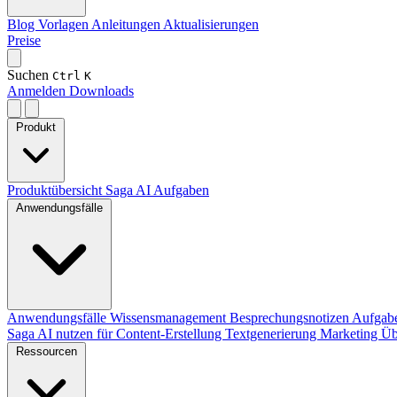
Blog
Vorlagen
Anleitungen
Aktualisierungen
Preise
Suchen
Ctrl
K
Anmelden
Downloads
Produkt
Produktübersicht
Saga AI
Aufgaben
Anwendungsfälle
Anwendungsfälle
Wissensmanagement
Besprechungsnotizen
Aufgab
Saga AI nutzen für
Content-Erstellung
Textgenerierung
Marketing
Üb
Ressourcen