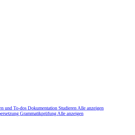
en und To-dos
Dokumentation
Studieren
Alle anzeigen
ersetzung
Grammatikprüfung
Alle anzeigen