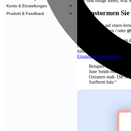
Hier sind einige Ideen, was 
Konto & Einstellungen
Brainstormen Sie
Produkt & Feedback
Wir haben alle auf einen lee
Folgendes eingeben
/
oder
Hier ist der wichtige Schrit
führen zu den genaueren Vors
hinzufügen. Weitere Tipps fi
Eingabeaufforderungen.
Beispiel: „Überlegen S
Jane Smith entworfen 
Ozeanen malt. Die Koll
Surfbrett fuhr.“