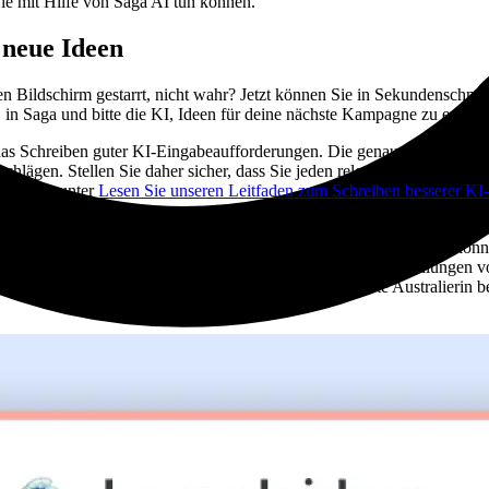
Sie mit Hilfe von Saga AI tun können.
 neue Ideen
ren Bildschirm gestarrt, nicht wahr? Jetzt können Sie in Sekundenschnel
@
in Saga und bitte die KI, Ideen für deine nächste Kampagne zu entwic
t das Schreiben guter KI-Eingabeaufforderungen. Die genaueren Eingab
chlägen. Stellen Sie daher sicher, dass Sie jeden relevanten Kontext 
nden Sie unter
Lesen Sie unseren Leitfaden zum Schreiben besserer KI-
ie sich, wie Sie für eine neue limitierte T-Shirt-Kollektion werben könn
wurde, einer Künstlerin, die bekanntermaßen abstrakte Darstellungen 
ektion ist eine Hommage an Isabel Letham, die als erste Australierin be