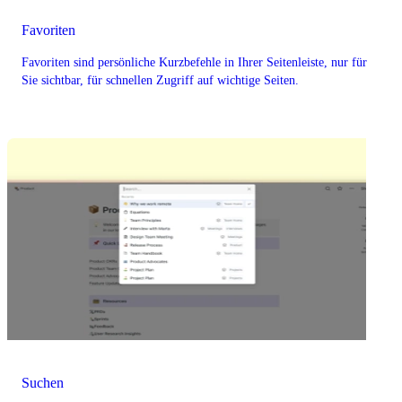
Favoriten
Favoriten sind persönliche Kurzbefehle in Ihrer Seitenleiste, nur für
Sie sichtbar, für schnellen Zugriff auf wichtige Seiten.
Suchen